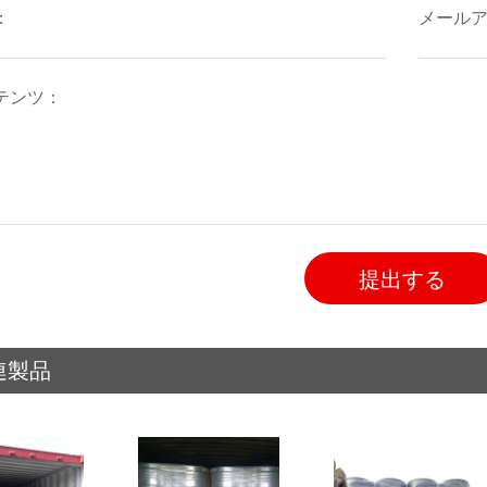
提出する
連製品