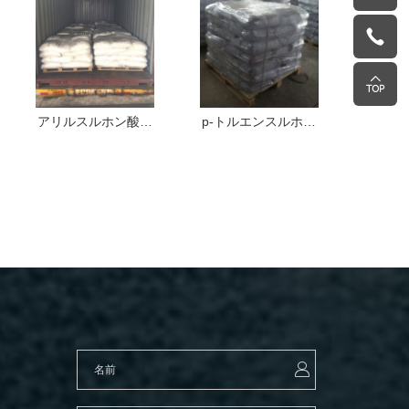
アリルスルホン酸ナ
p-トルエンスルホン
ジエ
トリウム(SAS)
酸一水和物(PTSA)