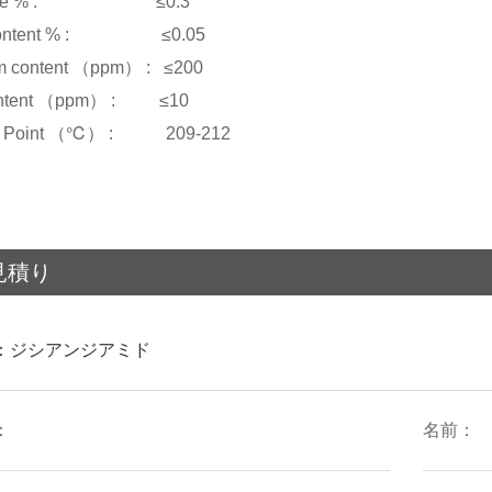
ture % : ≤0.3
content % : ≤0.05
m content （ppm） : ≤200
content （ppm） : ≤10
ng Point （℃） : 209-212
見積り