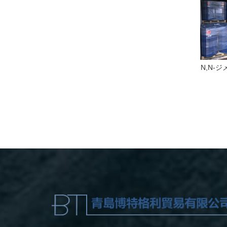
ペンタエリトリトー
4-イソプロピル-3-メ
N,N-
ル
チルフェノール
アミ
（IPMP）