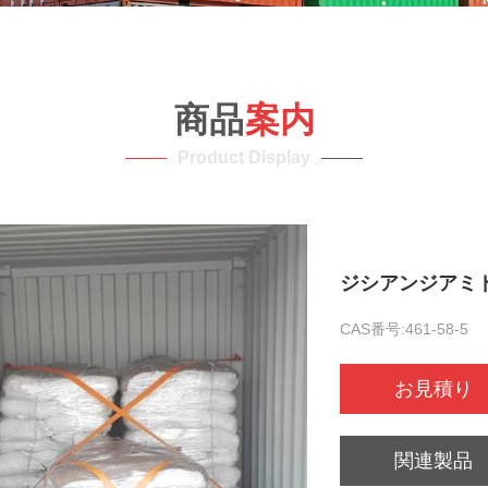
商品
案内
Product Display
ジシアンジアミ
CAS番号:461-58-5
お見積り
関連製品