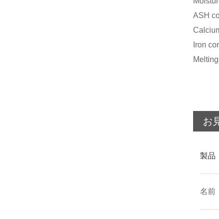
Mois
ASH 
Calciu
Iron 
Melti
お