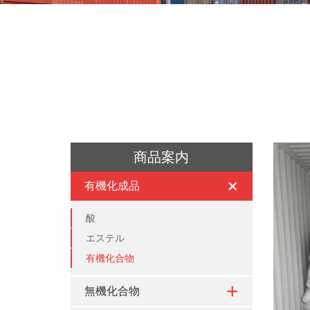
商品案内
有機化成品
酸
エステル
有機化合物
無機化合物