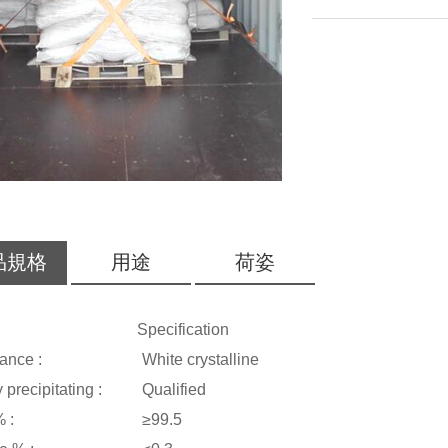
品規格
用途
荷姿
ms : Specification
rance : White crystalline
y precipitating : Qualified
ity % : ≥99.5