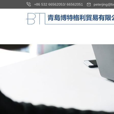
+86 532 66562053
/
66562051
peterjing@b