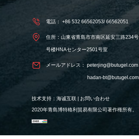
電話：
+86 532 66562053
/
66562051
住所：山東省青島市市南区延安三路234号
号楼HNAセンター2501号室
メールアドレス：
peterjing@butugel.com
hadan-bt@butugel.com
技术支持：海诚互联
|
お問い合わせ
2020年青島博特格利貿易有限公司著作権所有。