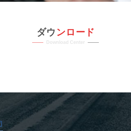
ダウ
ンロ
ード
Download Center