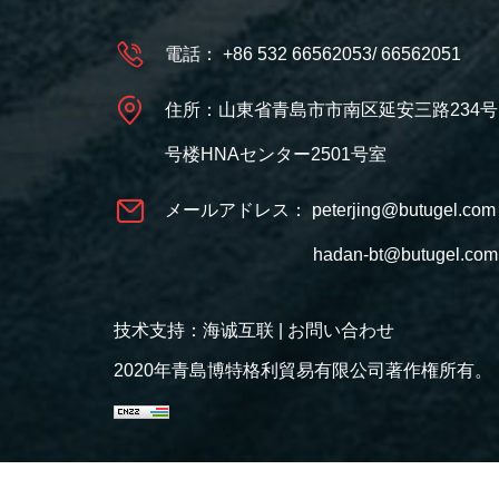
電話：
+86 532 66562053
/
66562051
住所：山東省青島市市南区延安三路234号
号楼HNAセンター2501号室
メールアドレス：
peterjing@butugel.com
hadan-bt@butugel.com
技术支持：海诚互联
|
お問い合わせ
2020年青島博特格利貿易有限公司著作権所有。