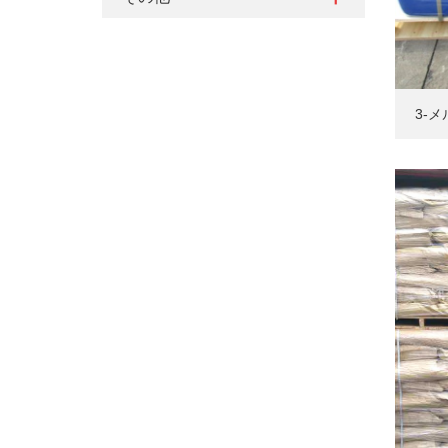
3-
(BMP