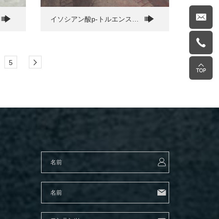
イソシアン酸p-トルエンスル
ホニル(PTSI)
5