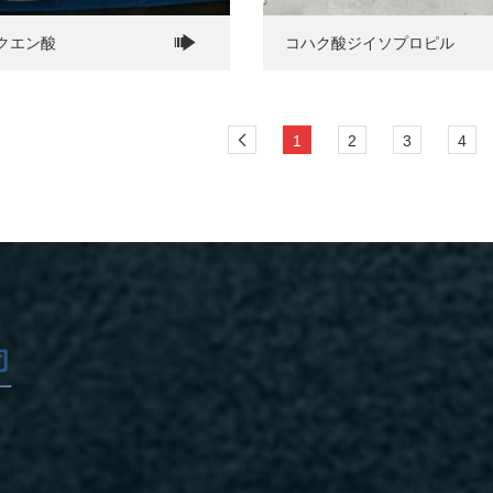
クエン酸
コハク酸ジイソプロピル
1
2
3
4