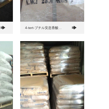
4-tert-ブチル安息香酸
(PTBBA)