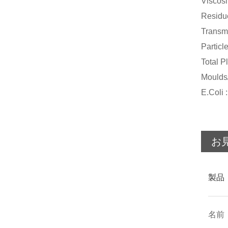
Visco
Resid
Tran
Part
Total 
Mould
E.C
お