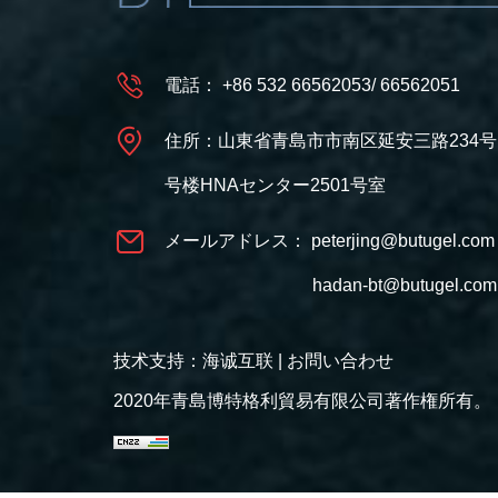
電話：
+86 532 66562053
/
66562051
住所：山東省青島市市南区延安三路234号
号楼HNAセンター2501号室
メールアドレス：
peterjing@butugel.com
hadan-bt@butugel.com
技术支持：海诚互联
|
お問い合わせ
2020年青島博特格利貿易有限公司著作権所有。