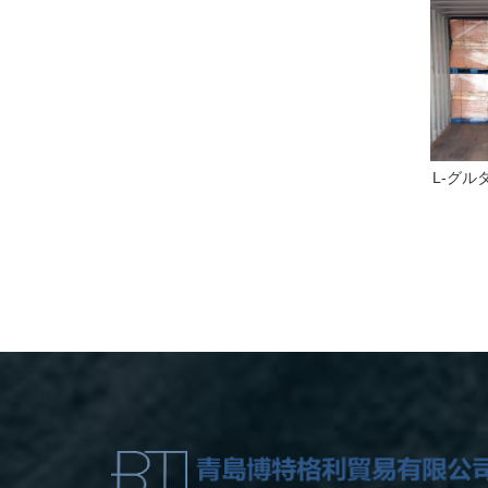
イソアスコルビン酸
アスパルテーム
L-グル
ナトリウム一水和物
リウ
(