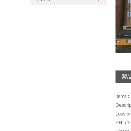
製
Ite
Desc
Loss
PH（