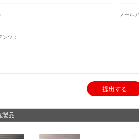
提出する
連製品