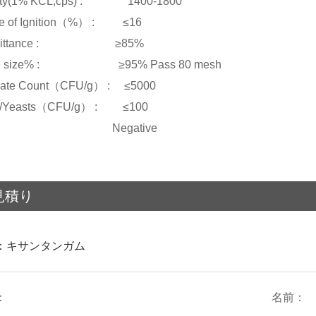
sity(1% KCL,cps) : 1400-1800
ue of Ignition（%） : ≤16
smittance : ≥85%
icle size% : ≥95% Pass 80 mesh
Plate Count（CFU/g） : ≤5000
s/Yeasts（CFU/g） : ≤100
oli : Negative
見積り