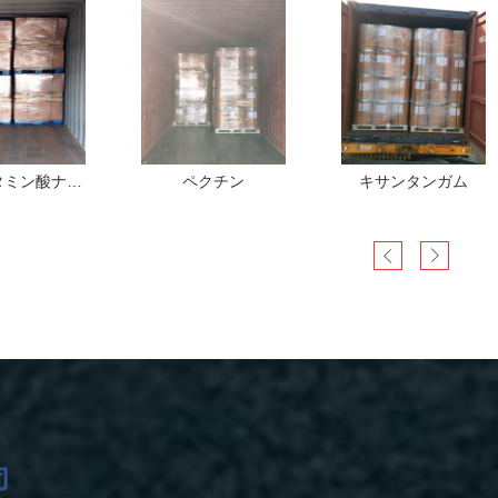
タミン酸ナト
ペクチン
キサンタンガム
ム一水和物
MSG)