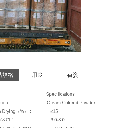
品規格
用途
荷姿
ms : Specifications
ription : Cream-Colored Powder
 on Drying（%） : ≤15
1%KCL） : 6.0-8.0