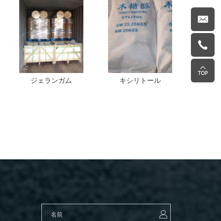
ジェランガム
キシリトール
o-ス
ドナト