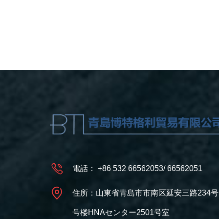
リウム一水和物
(MSG)
電話：
+86 532 66562053
/
66562051
住所：山東省青島市市南区延安三路234号
号楼HNAセンター2501号室