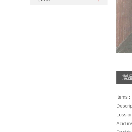
製
Ite
Descri
Loss 
Acid i