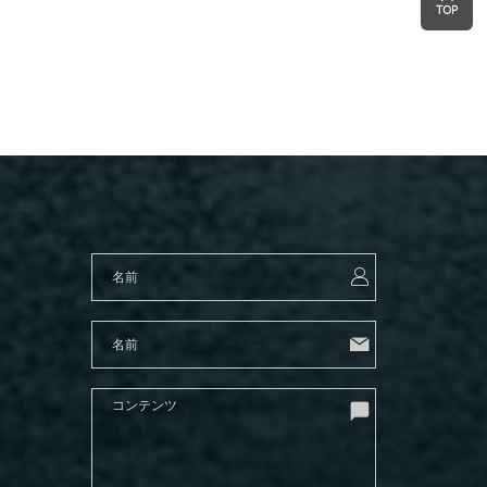
ドナトリウム二水和
ナトリ
物