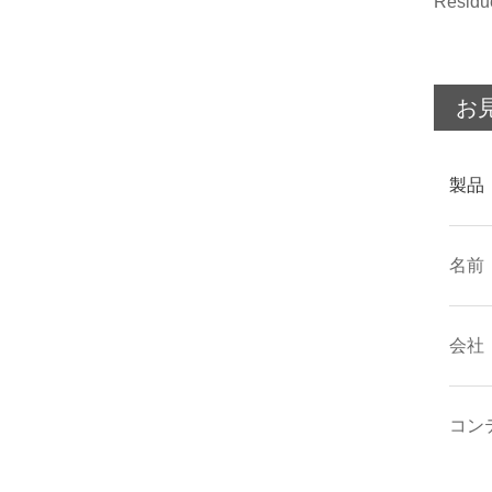
Residu
お