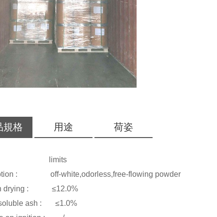
品規格
用途
荷姿
ms : limits
ption : off-white,odorless,free-flowing powder
on drying : ≤12.0%
nsoluble ash : ≤1.0%