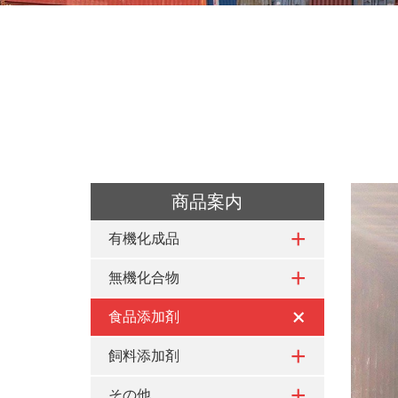
商品案内
有機化成品
無機化合物
食品添加剤
飼料添加剤
その他