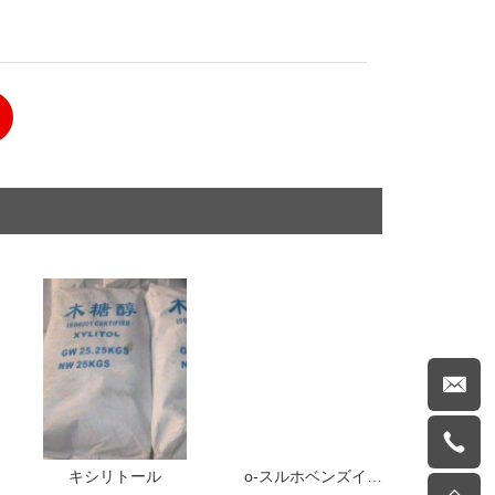
キシリトール
o-スルホベンズイミ
イソア